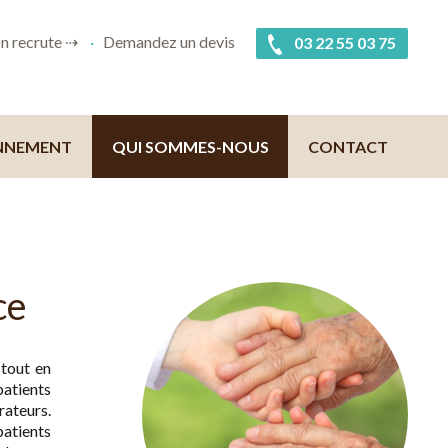
n recrute ⇢
Demandez un devis
03 22 55 03 75
NNEMENT
QUI SOMMES-NOUS
CONTACT
ce
 tout en
patients
ateurs.
atients