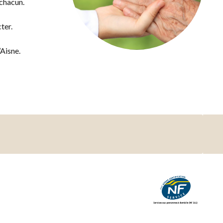
 chacun.
ter.
Aisne.